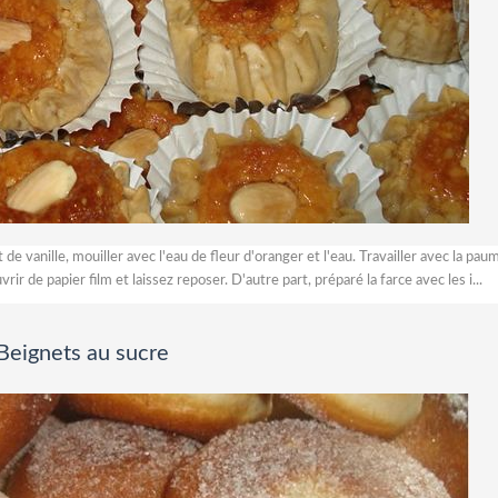
ait de vanille, mouiller avec l'eau de fleur d'oranger et l'eau. Travailler avec la pau
ir de papier film et laissez reposer. D'autre part, préparé la farce avec les i...
Beignets au sucre