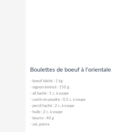
Boulettes de boeuf à l'orientale
-
boeuf hâché : 1 kg
-
oignon émincé : 150 g
-
ail haché : 1 c. à soupe
-
cumin en poudre : 0,5 c. à soupe
-
persil haché : 2 c. à soupe
-
huile : 2 c. à soupe
-
beurre : 40 g
-
sel, poivre