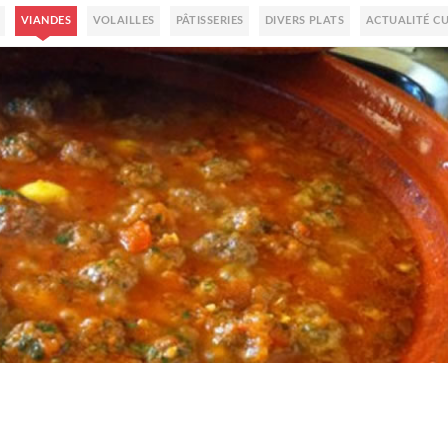
VIANDES
VOLAILLES
PÂTISSERIES
DIVERS PLATS
ACTUALITÉ CU