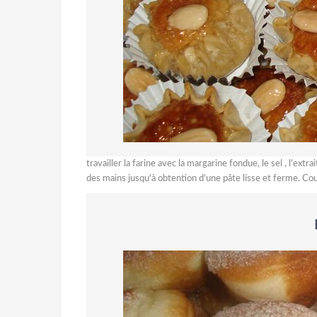
travailler la farine avec la margarine fondue, le sel , l'extr
des mains jusqu'à obtention d'une pâte lisse et ferme. Couvr