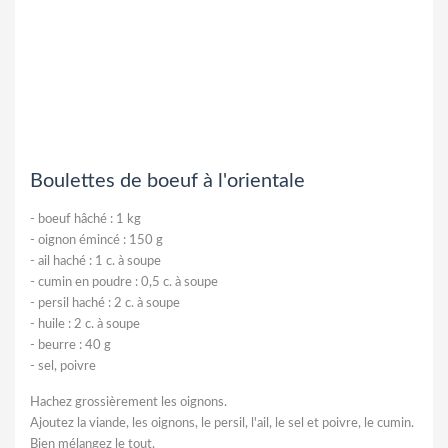
Boulettes de boeuf à l'orientale
-
boeuf hâché : 1 kg
-
oignon émincé : 150 g
-
ail haché : 1 c. à soupe
-
cumin en poudre : 0,5 c. à soupe
-
persil haché : 2 c. à soupe
-
huile : 2 c. à soupe
-
beurre : 40 g
-
sel, poivre
Hachez grossièrement les oignons.
Ajoutez la viande, les oignons, le persil, l'ail, le sel et poivre, le cumin.
Bien mélangez le tout.