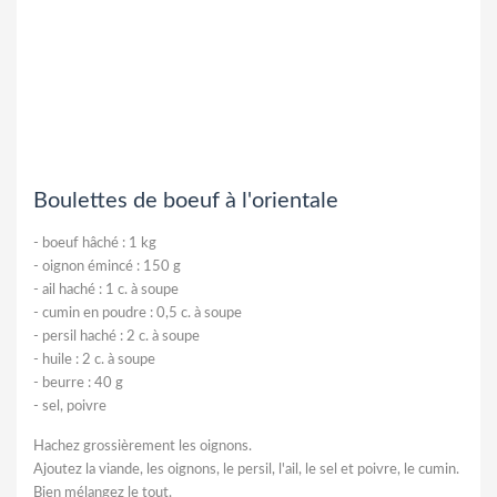
Boulettes de boeuf à l'orientale
-
boeuf hâché : 1 kg
-
oignon émincé : 150 g
-
ail haché : 1 c. à soupe
-
cumin en poudre : 0,5 c. à soupe
-
persil haché : 2 c. à soupe
-
huile : 2 c. à soupe
-
beurre : 40 g
-
sel, poivre
Hachez grossièrement les oignons.
Ajoutez la viande, les oignons, le persil, l'ail, le sel et poivre, le cumin.
Bien mélangez le tout.