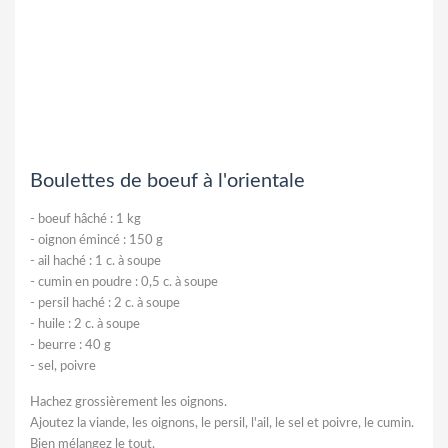
Boulettes de boeuf à l'orientale
-
boeuf hâché : 1 kg
-
oignon émincé : 150 g
-
ail haché : 1 c. à soupe
-
cumin en poudre : 0,5 c. à soupe
-
persil haché : 2 c. à soupe
-
huile : 2 c. à soupe
-
beurre : 40 g
-
sel, poivre
Hachez grossièrement les oignons.
Ajoutez la viande, les oignons, le persil, l'ail, le sel et poivre, le cumin.
Bien mélangez le tout.