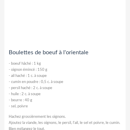
Boulettes de boeuf à l'orientale
-
boeuf hâché : 1 kg
-
oignon émincé : 150 g
-
ail haché : 1 c. à soupe
-
cumin en poudre : 0,5 c. à soupe
-
persil haché : 2 c. à soupe
-
huile : 2 c. à soupe
-
beurre : 40 g
-
sel, poivre
Hachez grossièrement les oignons.
Ajoutez la viande, les oignons, le persil, l'ail, le sel et poivre, le cumin.
Bien mélangez le tout.